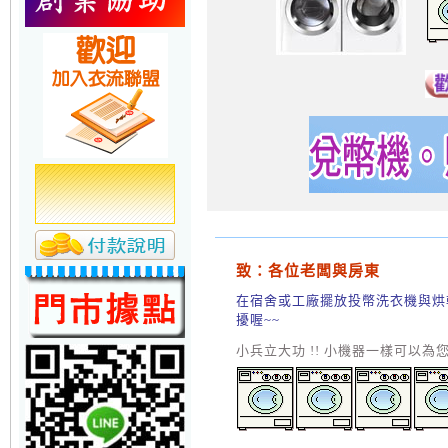
致：各位老闆與房東
在宿舍或工廠擺放投幣洗衣機與烘
擾喔~~
小兵立大功 !! 小機器一樣可以為