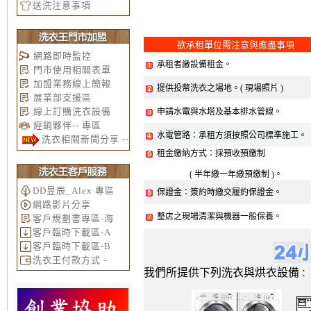
送洗注意事項
欲承租單位需注意與應盡事項
網路即時監控
承租者繳設備租金。
門市使用相關表單
加盟業務線上簡報
提供投幣洗衣之場地。( 現場照片 )
展業部支援區
線上訂購洗衣設備
申請水電與水塔及基本排水管線。
經銷夥伴-- 專區
水電管路：承租方須按照公司標準施工。
洗衣相關新聞分享 --
租金繳納方式：採預收預繳制
( 半年繳一年繳預繳制 )。
DD昱辰_Alex 專區
保證金：簽約時繳交履約保證金。
網路影片分享
整店之現場清潔與機器一般保養。
客戶規劃書專區-海
客戶臨時下載區-A
客戶臨時下載區-B
洗衣王付款方式 -
我們所提供下列洗衣與烘衣設備
：