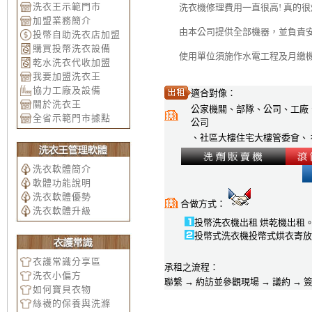
洗衣王示範門市
洗衣機修理費用一直很高! 真的很煩
加盟業務簡介
由本公司提供全部機器，並負責
投幣自助洗衣店加盟
購買投幣洗衣設備
使用單位須施作水電工程及月繳
乾水洗衣代收加盟
我要加盟洗衣王
協力工廠及設備
適合對像
：
關於洗衣王
公家機關
、部隊、
公司
、
工廠
全省示範門市據點
公司
、
社區大樓住宅大樓
管委會
、
洗衣軟體簡介
軟體功能說明
洗衣軟體優勢
合做方式
：
洗衣軟體升級
投幣洗衣機出租
烘乾機出租
投幣式洗衣機投幣式烘衣寄放(
衣護常識分享區
承租之流程
：
洗衣小偏方
聯繫
→ 約訪並參觀現場 → 議約 → 簽
如何寶貝衣物
絲襪的保養與洗滌