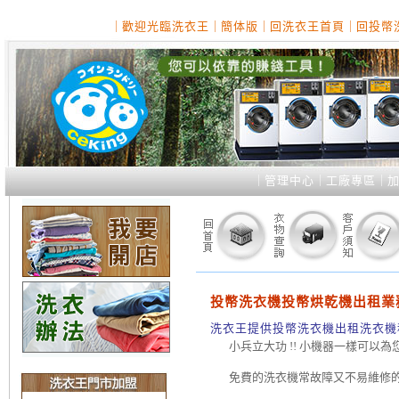
｜
歡迎光臨洗衣王
｜
簡体版
｜
回洗衣王首頁
｜
回投幣
｜
管理中心
｜
工廠專區
｜
投幣洗衣機投幣烘乾機出租業務
洗衣王提供投幣洗衣機出租洗衣機
小兵立大功 !! 小機器一樣可以為
免費的洗衣機常故障又不易維修的