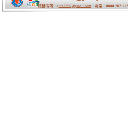
服務信箱：
glen3399@gmail.com
．電話：0800-202-112
Tiger老師/快速開站