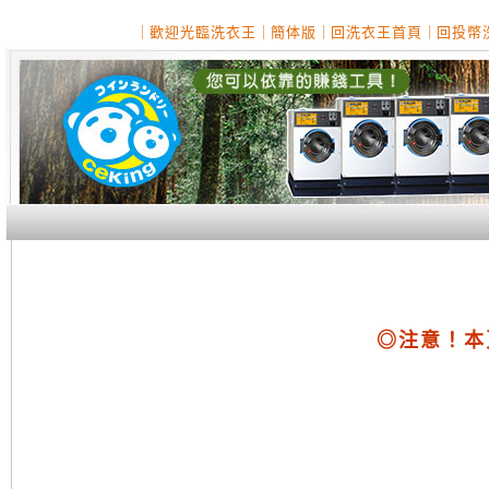
｜
歡迎光臨洗衣王
｜
簡体版
｜
回洗衣王首頁
｜
回投幣
◎注意！本