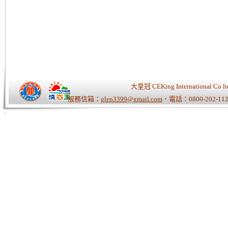
大皇冠 CEKing Internationa
服務信箱：
glen3399@gmail.com
．電話：0800-202-112
Tiger老師/快速開站