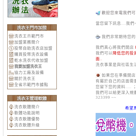
歡迎您來電我們可以
當您留下訊息....我
洗衣王示範門市
我們非常期待您的留
加盟業務簡介
我們真心將我們開店
投幣自助洗衣店加盟
我們可以
降低您的投
購買投幣洗衣設備
面..
乾水洗衣代收加盟
洗衣事業是與社區生
我要加盟洗衣王
協力工廠及設備
如果您在準備開店
關於洗衣王
有屬於自己的店面需
全省示範門市據點
您留下您的資料.....
我們可以
給更深入規劃
323399 ~~
洗衣軟體簡介
希望馬
軟體功能說明
洗衣軟體優勢
洗衣軟體升級