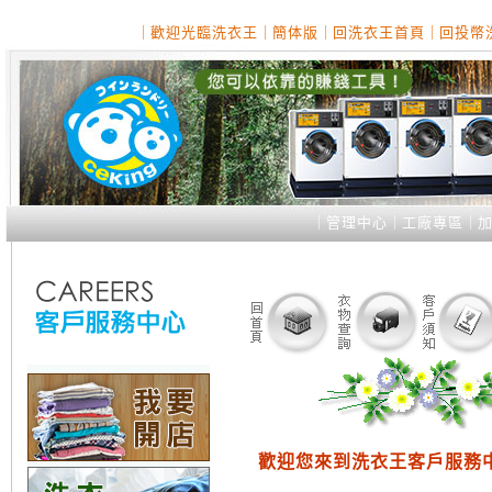
｜
歡迎光臨洗衣王
｜
簡体版
｜
回洗衣王首頁
｜
回投幣
｜
管理中心
｜
工廠專區
｜
歡迎您來到洗衣王客戶服務中