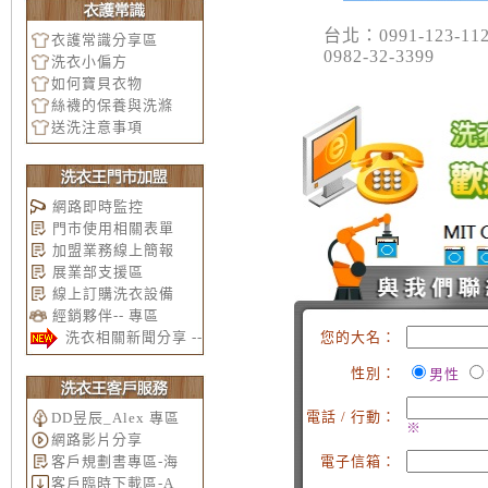
台北：0991-123-11
衣護常識分享區
0982-32-3399
洗衣小偏方
如何寶貝衣物
絲襪的保養與洗滌
送洗注意事項
網路即時監控
門市使用相關表單
加盟業務線上簡報
展業部支援區
線上訂購洗衣設備
經銷夥伴-- 專區
您的大名：
洗衣相關新聞分享 --
性別：
男性
電話 / 行動：
DD昱辰_Alex 專區
※
網路影片分享
客戶規劃書專區-海
電子信箱：
客戶臨時下載區-A