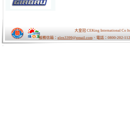
大皇冠 CEKing Internationa
服務信箱：
glen3399@gmail.com
．電話：0800-202-112
Tiger老師/快速開站