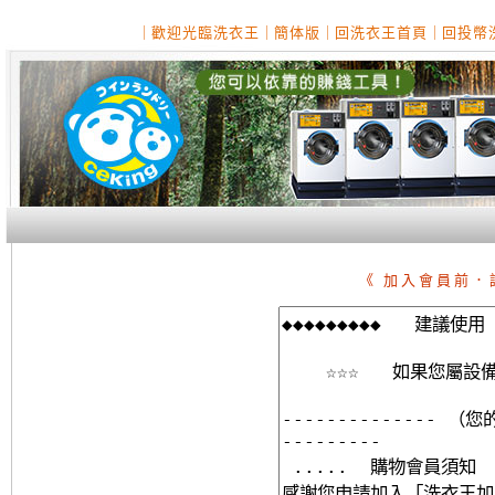
｜
歡迎光臨洗衣王
｜
簡体版
｜
回洗衣王首頁
｜
回投幣
《 加入會員前．