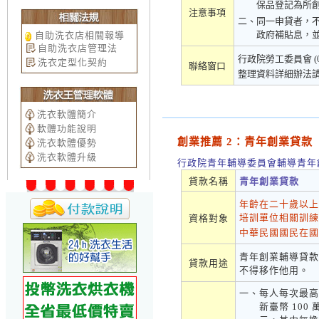
保品登記為所
注意事項
二、
同一申貸者，
政府補貼息，
自助洗衣店相關報導
自助洗衣店管理法
行政院勞工委員會 (02)
洗衣定型化契約
聯絡窗口
整理資料詳細辦法
洗衣軟體簡介
軟體功能說明
創業推薦 2：青年創業貸款
洗衣軟體優勢
洗衣軟體升級
行政院青年輔導委員會輔導青年
貸款名稱
青年創業貸款
年齡在二十歲以上
培訓單位相關訓練
資格對象
中華民國國民在國
青年創業輔導貸款
貸款用途
不得移作他用。
一、
每人每次最高
新臺幣 100