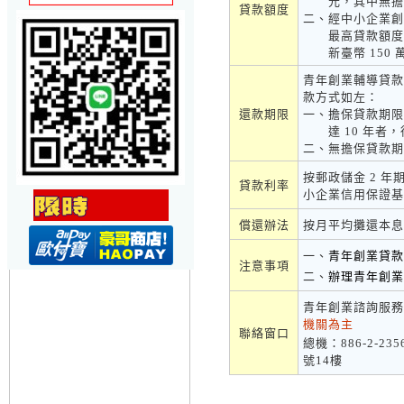
元，其中無擔
貸款額度
二、
經中小企業創
最高貸款額度
新臺幣 150
青年創業輔導貸款
款方式如左：
還款期限
一、
擔保貸款期限
達 10 年
二、
無擔保貸款期限
按郵政儲金 2 年
貸款利率
小企業信用保證基
償還辦法
按月平均攤還本息
一、
青年創業貸款
注意事項
二、
辦理青年創
青年創業諮詢服務
機關為主
聯絡窗口
總機：886-2-2
號14樓