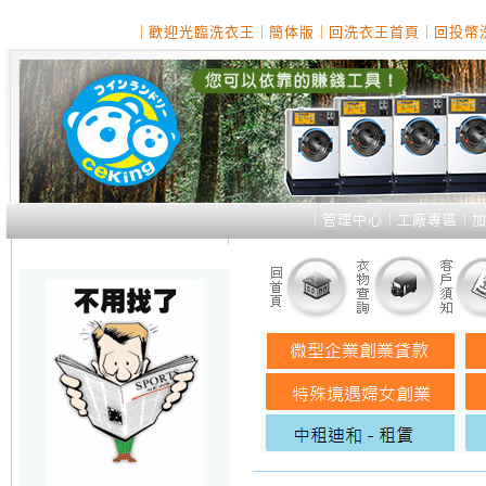
｜
歡迎光臨洗衣王
｜
簡体版
｜
回洗衣王首頁
｜
回投幣
｜
管理中心
｜
工廠專區
｜