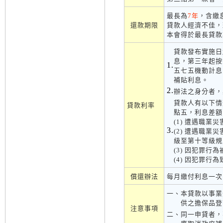
最長為
7年
，含繳
還款期限
貸款人經濟不佳，
本會得於最長貸款
貸款發布實施日
息，第三年起按
1.
五七五機動計息
補貼利息。
2.
辦法之身分者，
貸款人有以下情
貸款利率
點五，利息差額
(1) 遭遇職業
3.
(2) 遭遇職
級至第十等級規
(3) 因犯罪
(4) 因犯罪
償還辦法
每月繳付利息一次
一、
本貸款以事業
供之擔保品登
注意事項
二、
同一申貸者，