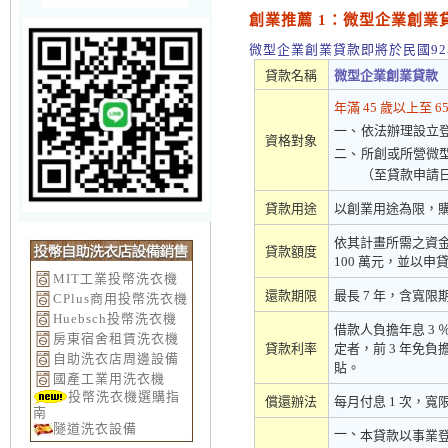
創業推薦 1：微型企業創業
微型企業創業貸款即將於民國92
貸款名稱
微型企業創業貸款
年滿 45 歲以上至
一、
依法辦理設立
資格對象
二、
所創或所營微型
（至貸款申請日
貸款用途
以創業用途為限，
依其計畫所需之資
貸款額度
100 萬元，並以
MIT工業投幣洗衣機
還款期限
最長 7 年，含寬限期
CPlus商用投幣洗衣機
Huebsch投幣洗衣機
借款人負擔年息 3
房東宿舍租賃洗衣機
貸款利率
定者，前 3 年免負
自助洗衣店周邊設備
貼。
國產工業用洗衣機
投幣洗衣機選購指
償還辦法
每月付息 1 次，
南
隧道洗衣設備
一、
本貸款以事業