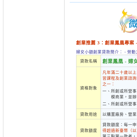
創業推薦 3：創業鳳凰專案 --
婦女小額創業貸款簡介： - 勞
貸款名稱
創業鳳凰 - 
凡年滿二十歲以上
習課程及創業諮詢
之一：
資格對象
一、
所創或所營事
模商業，並辦
二、
所創或所營事
貸款用途
以購置廠房、營業
貸款額度：每一申
貸款額度
得超過新臺幣（以
第三點第一款者，