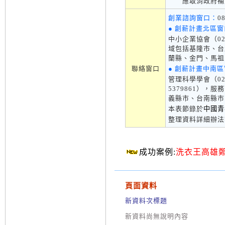
應取消政府補
創業諮詢窗口：
0
● 創薪計畫北區
中小企業協會（02-2
域包括基隆市、台
蘭縣、金門、馬祖
聯絡窗口
● 創薪計畫中南
管理科學學會（02-33
5379861）
義縣市、台南縣市
本表節錄於
中國青
整理資料詳細辦
成功案例:
洗衣王高雄
頁面資料
新資料次標題
新資料尚無說明內容