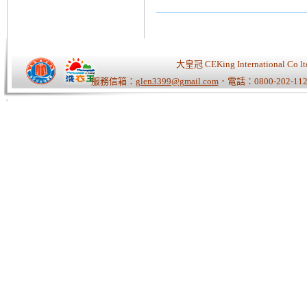
大皇冠 CEKing Internationa
服務信箱：
glen3399@gmail.com
．電話：0800-202-112
Tiger老師/快速開站