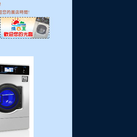
！
縮短您的展店時間!