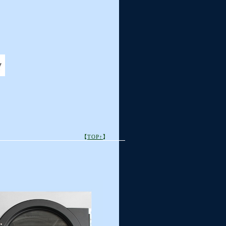
【
TOP↑
】