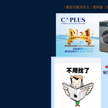
｜
歡迎光臨洗衣王
｜
簡体版
｜
解