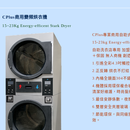
CPlus商用變頻烘衣機
15~23Kg Energy-efficent Stark Dryer
CPlus專業商用自
15-23kg Energy-effi
自助洗衣店專用 加
＋保固 無人商機 創
1.引進全彩4.3吋觸
2.正反轉 烘衣不打
3.內桶全鏡面304不
4.機體採用環保複
清潔好維護，時尚髮
5.最佳安靜係數，
6.雙層安全夾層玻
7.節能環保，與同級
效。