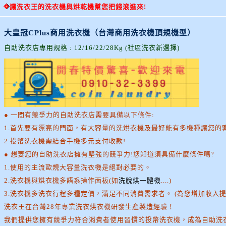
讓洗衣王的洗衣機與烘乾機幫您把錢滾進來!
大皇冠CPlus商用洗衣機（台灣商用洗衣機頂規機型）
自助洗衣店專用規格 : 12/16/22/28Kg (社區洗衣新選擇)
● 一間有競爭力的自助洗衣店需要具備以下條件:
1.首先要有漂亮的門面，有大容量的洗烘衣機及最好能有多機種讓您的
2.投幣洗衣機需結合手機多元支付收款!
● 想要您的自助洗衣店擁有堅強的競爭力!您知道須具備什麼條件嗎?
1.使用的主流歐規大容量洗衣機是絕對必要的。
2.洗衣機與烘衣機多語系操作面板(如
洗脫烘一體機
....)
3.洗衣機多洗衣行程多種定價，滿足不同消費需求者。 (為您增加收入
洗衣王在台灣28年專業洗衣烘衣機研發生產製造經驗！
我們提供您擁有競爭力符合消費者使用習慣的投幣洗衣機，成為自助洗