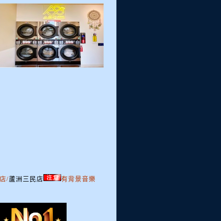
店/
蘆洲三民店
有背景音樂