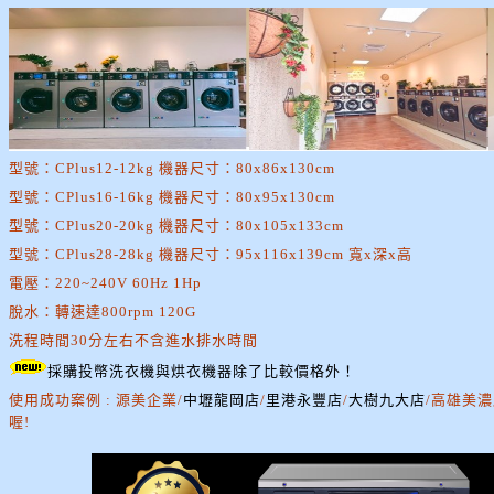
型號：CPlus12-12kg 機器尺寸：80x86x130cm
型號：CPlus16-16kg 機器尺寸：80x95x130cm
型號：CPlus20-20kg 機器尺寸：80x105x133cm
型號：CPlus28-28kg 機器尺寸：95x116x139cm 寬x深x高
電壓：220~240V 60Hz 1Hp
脫水：轉速達800rpm 120G
洗程時間30分左右不含進水排水時間
採購投幣洗衣機與烘衣機器除了比較價格外！
使用成功案例 : 源美企業/
中壢龍岡店
/
里港永豐店
/
大樹九大店
/高雄美濃
喔!