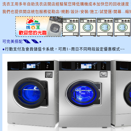
洗衣王用多年自助洗衣店開店經驗幫您降低購機成本加快您的回收速度
我們也提供開店統包服務從勘店/規劃/設計/安裝/施工/試營運/開幕...
可完美搭配◥◣◥◣●
●
行動支付及會員儲值卡系統，可周1~周日不同時段設定優惠模式~~