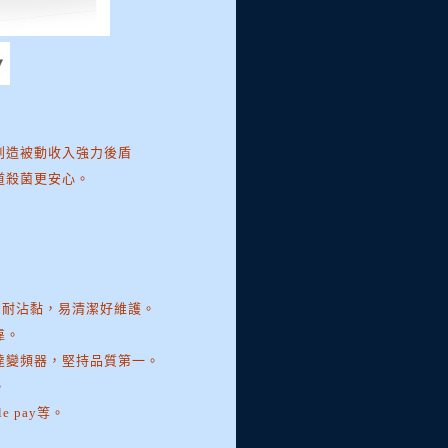
創造被動收入強力後盾
道殺菌更安心。
、耐沾黏，易清潔好維護。
靠。
達變頻器，堅持品質第一。
。
e pay等。