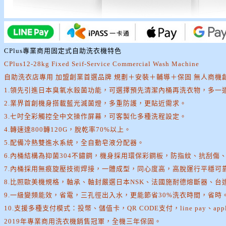
CPlus專業商用固定式自助洗衣機特色
CPlus12-28kg Fixed Seif-Service Commercial Wash Machine
自助洗衣店專用 加盟創業首選品牌 規劃＋安裝＋輔導＋保固 無人商機
1.領先引進日本臭氧水殺菌功能，可選擇預先清潔內桶再洗衣物，多一
2.業界首創機身搭載藍光滅菌燈，多重防護，更貼近需求。
3.七吋全彩觸控全中文操作屏幕，可客製化多種洗程設定。
4.轉速達800轉120G，脫乾率70%以上。
5.配備冷熱雙進水系統，全自動皂液分配器。
6.內桶結構為抑菌304不鏽鋼，機身採用環保彩鋼板，防指紋、抗刮傷
7.內桶採用無痕旋壓技術焊接，一體成型，同心度高，高脫運行平穩可
8.比照歐美機規格，軸承、軸封嚴選日本NSK、法國施耐德熔斷器、台
9.一級變頻能效，省電，三孔徑出入水，更能節省30%洗衣時間，省時
10.支援多種支付模式：投幣、儲值卡，QR CODE支付，line pay、appl
2019年專業商用洗衣機銷售冠軍，全機三年保固。