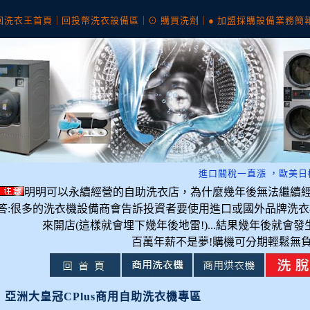
回洗衣王首頁
｜
回投幣洗衣設備區
｜
⊙ 購買洗劑
｜
● 加盟採購設備業務簡
進口關稅一直漲 ，歐美日機器超級
明明可以永續經營的自助洗衣店，為什麼幾年後無法繼續經營
答:很多的洗衣機設備商會告訴投資者要使用進口或國外品牌洗衣機
來開店(這樣就會埋下幾年後地雷!)...結果幾年後就會
百萬年薪不是夢!購機可分期輕鬆無負
亞洲大皇冠CPlus商用自助洗衣機專區