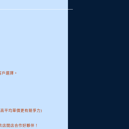
客戶選擇。
提高平均單價更有競爭力)
衣店開店合作好夥伴！