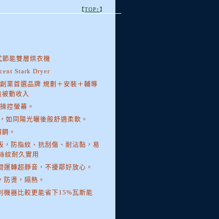
【
TOP↑
】
助式節能雙層烘衣機
cent Stark Dryer
盟創業首選品牌 規劃＋安裝＋輔導
造被動收入
控操控螢幕。
結，如同陽光曬後般舒適柔軟。
鏽鋼。
合板，防指紋、抗刮傷、耐沾黏，易
絲紋耐久實用
夜間運轉超靜音，不擾鄰好放心。
璃，防燙，隔熱。
別機器比較更能省下15%瓦斯能