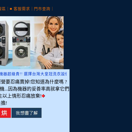
報區
｜
■ 客服需求
｜
門市查詢
｜
貴!! 選擇台灣大皇冠洗衣設備快速回本! 全台超過百家店近千台案例。
要忍痛賣掉!您知道為什麼嗎 ?
...因為機器的妥善率高就拿它們
發生以上情形忍痛放棄!
擔!