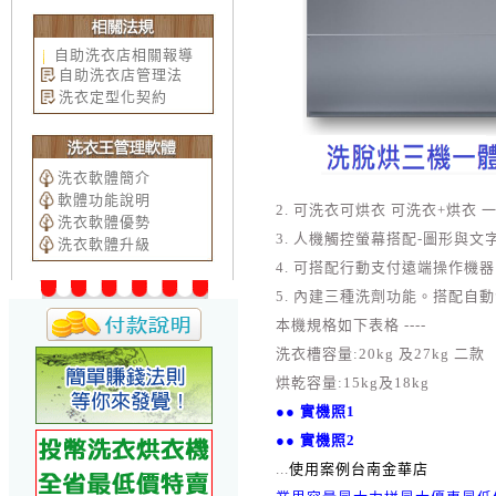
自助洗衣店相關報導
自助洗衣店管理法
洗衣定型化契約
洗衣軟體簡介
軟體功能說明
2. 可洗衣可烘衣 可洗衣+烘衣 
洗衣軟體優勢
3. 人機觸控螢幕搭配-圖形與文
洗衣軟體升級
4. 可搭配行動支付遠端操作機器 
5. 內建三種洗劑功能。搭配自動
本機規格如下表格 ----
洗衣槽容量:20kg 及27kg 二款
烘乾容量:15kg及18kg
●● 實機照1
●● 實機照2
...
使用案例台南金華店