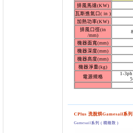
排風馬達(KW)
瓦斯進氣口( in )
加熱功率(KW)
排風口徑(in
/mm)
機器面寬(mm)
機器深度(mm)
機器高度(mm)
機器淨重(kg)
1-3ph
電源規格
5
CPlus 洗脫烘Gamesail系列
Gamesail系列 ( 精緻款 )