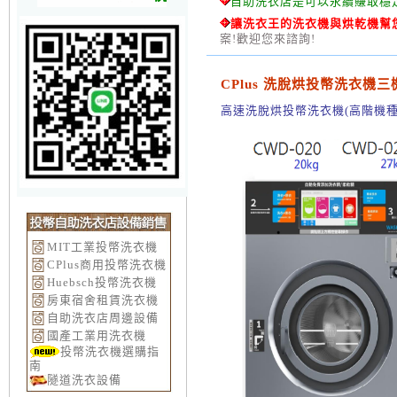
自助洗衣店是可以永續賺取穩
讓洗衣王的洗衣機與烘乾機幫
案!歡迎您來諮詢!
CPlus 洗脫烘投幣洗衣機
高速洗脫烘投幣洗衣機(高階機種
MIT工業投幣洗衣機
CPlus商用投幣洗衣機
Huebsch投幣洗衣機
房東宿舍租賃洗衣機
自助洗衣店周邊設備
國產工業用洗衣機
投幣洗衣機選購指
南
隧道洗衣設備