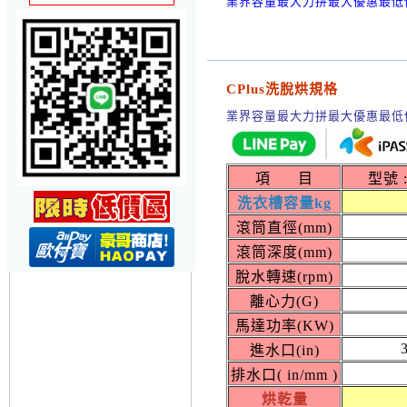
業界容量最大力拼最大優惠最低
CPlus洗脫烘規格
業界容量最大力拼最大優惠最低
項 目
型號 :
洗衣槽容量kg
滾筒直徑(mm)
滾筒深度(mm)
脫水轉速(rpm)
離心力(G)
馬達功率(KW)
進水口(in)
排水口( in/mm )
烘乾量