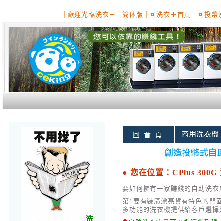
｜
歡迎光臨洗衣王
｜
簡体版
｜
回洗衣王首頁
｜
回投幣
● 您在位置：CPlus 30
要如何擁有一家賺錢的自助洗衣
第1要有裝潢漂亮貨有特色的門
多功能的洗衣機提供給客戶選擇