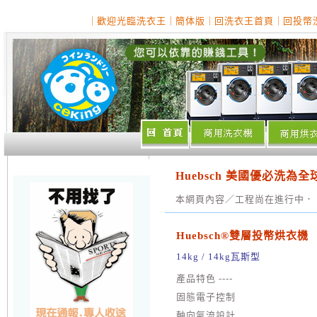
｜
歡迎光臨洗衣王
｜
簡体版
｜
回洗衣王首頁
｜
回投幣
Huebsch 美國優必洗
本網頁內容／工程尚在進行中．
Huebsch®雙層投幣烘衣機
14kg / 14kg瓦斯型
產品特色 ----
固態電子控制
軸向氣流設計