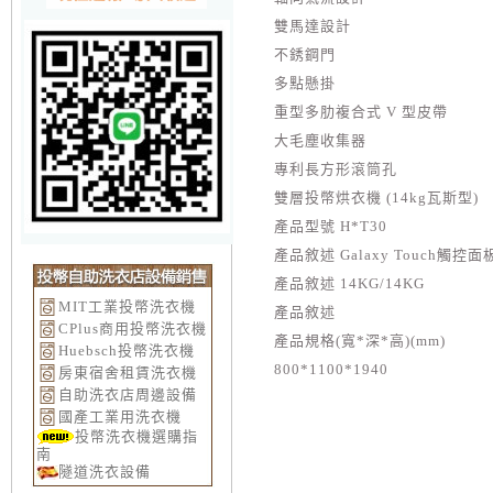
雙馬達設計
不銹鋼門
多點懸掛
重型多肋複合式 V 型皮帶
大毛塵收集器
專利長方形滾筒孔
雙層投幣烘衣機 (14kg瓦斯型)
產品型號 H*T30
產品敘述 Galaxy Touch觸控面
產品敘述 14KG/14KG
MIT工業投幣洗衣機
產品敘述
CPlus商用投幣洗衣機
產品規格(寬*深*高)(mm)
Huebsch投幣洗衣機
800*1100*1940
房東宿舍租賃洗衣機
自助洗衣店周邊設備
國產工業用洗衣機
投幣洗衣機選購指
南
隧道洗衣設備