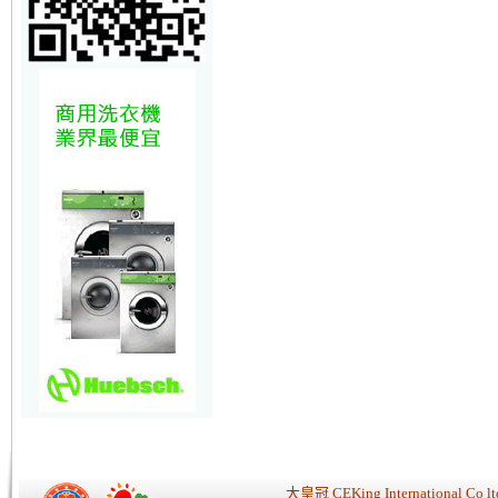
大皇冠 CEKing Internationa