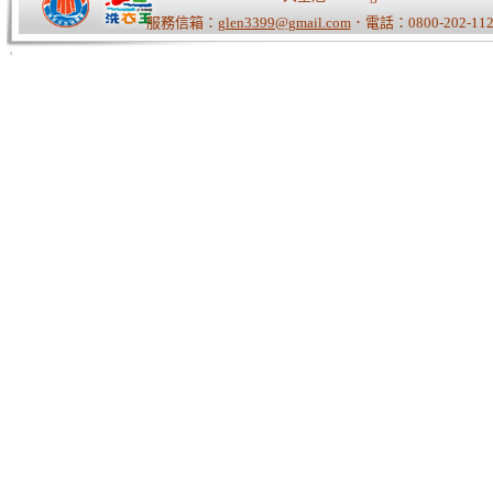
服務信箱：
glen3399@gmail.com
．電話：0800-202-112
Tiger老師/快速開站