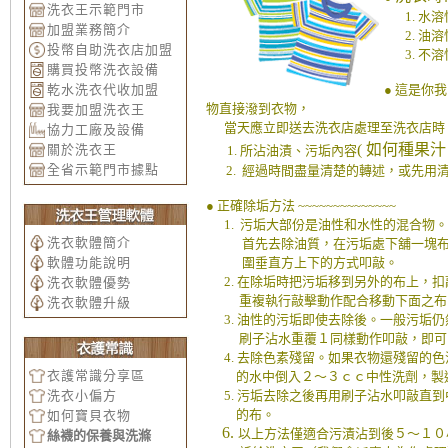
洗衣王示範門市
1. 水溶
加盟業務簡介
2. 油溶
投幣自助洗衣店加盟
3. 不溶
購買投幣洗衣設備
乾水洗衣代收加盟
●
這是你我
物直接潑到衣物，
我要加盟洗衣王
當天應立即送去洗衣店處理至洗衣店時 
協力工廠及設備
( 如何種果汁 / 
關於洗衣王
1. 所沾油漬
、
污垢內容
全省示範門市據點
2. 經過時間盡量清楚的轉述，或先用
●
正確除垢方法 ~~~~~~~~~~~~~~
1. 污垢大部份是油性和水性的混合物。
洗衣軟體簡介
首先去除油質，在污垢處下舖一塊布，
軟體功能說明
圍垂直方上下的方式叩敲。
2. 在除垢時把污垢移到另外的布上，
洗衣軟體優勢
重複執行敲擊動作配合移動下面之布，
洗衣軟體升級
3. 油性的污垢即使去除後。一般污垢
刷子沾水重覆１同樣動作叩敲，即可
4. 去除色素殘留。如果衣物還殘留的
衣護常識分享區
的水中倒入２～３ｃｃ中性洗劑，製造
洗衣小偏方
5. 污垢去除之後再用刷子沾水叩敲直到
的布。
如何寶貝衣物
6.
以上方法僅適合污漬沾到後５～１０
絲襪的保養與洗滌