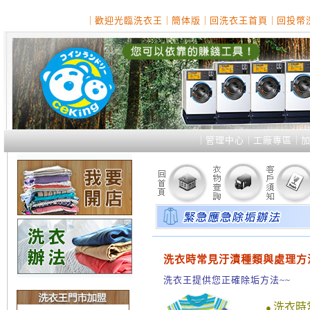
｜
歡迎光臨洗衣王
｜
簡体版
｜
回洗衣王首頁
｜
回投幣
｜
管理中心
｜
工廠專區
｜
洗衣時常見汙漬種類與處理方法-
洗衣王提供您正確除垢方法~~
洗衣時常
●