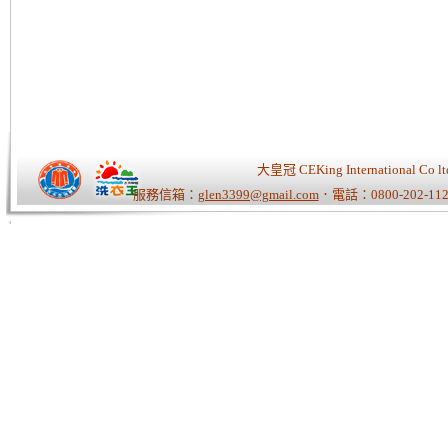
大皇冠 CEKing Internationa
服務信箱：
glen3399@gmail.com
．電話：0800-202-112
Tiger老師/快速開站