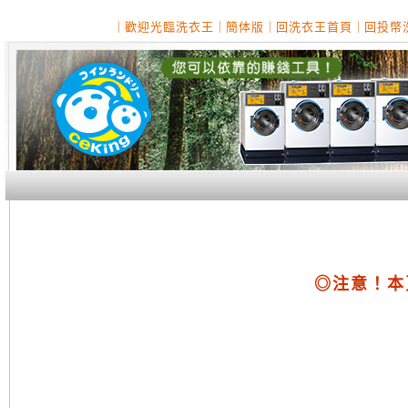
｜
歡迎光臨洗衣王
｜
簡体版
｜
回洗衣王首頁
｜
回投幣
◎注意！本