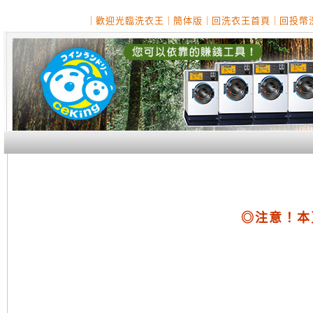
｜
歡迎光臨洗衣王
｜
簡体版
｜
回洗衣王首頁
｜
回投幣
◎注意！本