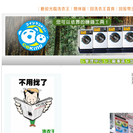
｜
歡迎光臨洗衣王
｜
簡体版
｜
回洗衣王首頁
｜
回投幣