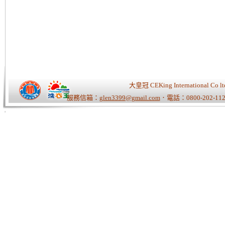
大皇冠 CEKing Internationa
服務信箱：
glen3399@gmail.com
．電話：0800-202-112
Tiger老師/快速開站