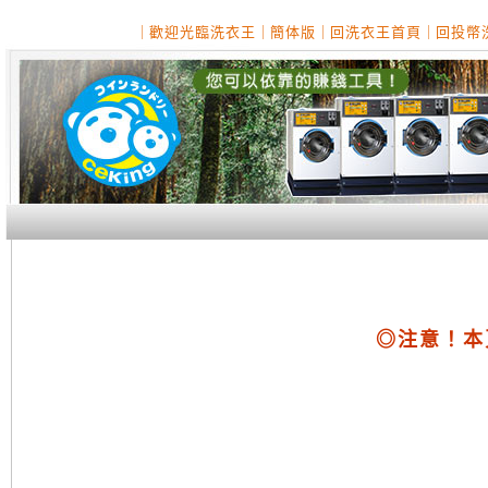
｜
歡迎光臨洗衣王
｜
簡体版
｜
回洗衣王首頁
｜
回投幣
◎注意！本