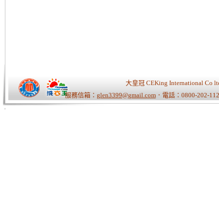
大皇冠 CEKing Internationa
服務信箱：
glen3399@gmail.com
．電話：0800-202-112
Tiger老師/快速開站