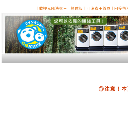
｜
歡迎光臨洗衣王
｜
簡体版
｜
回洗衣王首頁
｜
回投幣
◎注意！本