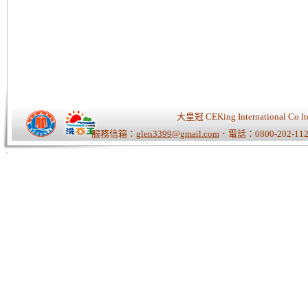
大皇冠 CEKing Internationa
服務信箱：
glen3399@gmail.com
．電話：0800-202-112
Tiger老師/快速開站