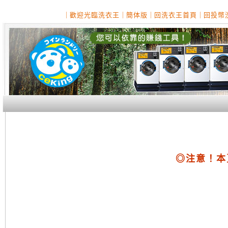
｜
歡迎光臨洗衣王
｜
簡体版
｜
回洗衣王首頁
｜
回投幣
◎注意！本