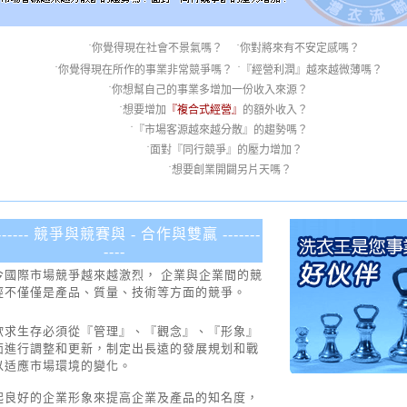
˙你覺得現在社會不景氣嗎？ ˙你對將來有不安定感嗎？
˙你覺得現在所作的事業非常競爭嗎？
˙
『經營利潤』
越來越微薄嗎？
˙你想幫自己的事業多增加一份收入來源？
˙想要增加
『複合式經營』
的額外收入？
˙『市場客源越來越分散』的趨勢嗎？
˙面對『同行競爭』的壓力增加？
˙想要創業開闢另片天嗎？
-------- 競爭與競賽與 - 合作與雙贏 -------
----
今國際市場競爭越來越激烈， 企業與企業間的競
經不僅僅是產品、質量、技術等方面的競爭。
欲求生存必須從
『
管理
』、『
觀念
』、『
形象
』
面進行調整和更新，制定出長遠的發展規划和戰
以适應市場環境的變化。
起良好的企業形象來提高企業及產品的知名度，