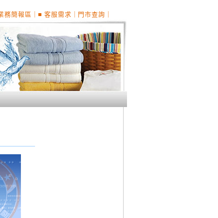
備業務簡報區
｜
■ 客服需求
｜
門市查詢
｜