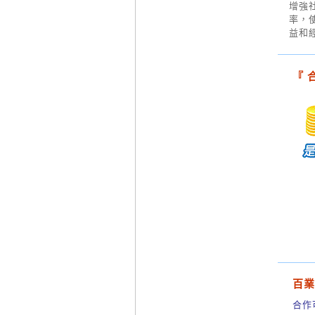
增強
率，
益和
『 
百業
合作