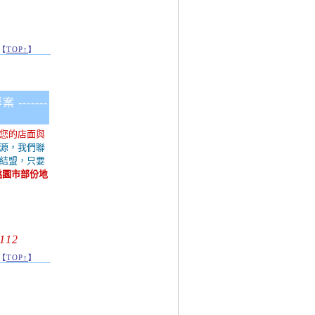
【
TOP↑
】
-------
在您的店面與
資源，我們聯
業結盟，只要
桃園市部份地
112
【
TOP↑
】