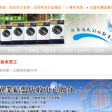
体版
｜
回洗衣王首頁
｜
回投幣洗衣設備區
｜
⊙ 購買洗劑
｜
● 加盟採購設
｜
管理中心
｜
工廠專區
｜
加盟專區
｜
衣流專區
｜
代收中心
｜
宅配商
｜
頁尚未完工
頁內容／工程尚在進行中．．．．