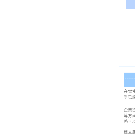
---
在當
爭已
企業
等方
略，
建立