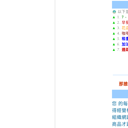
以
下
▲
1.
7 -
▲
2
.
早
▲
3.
花
▲
4
.
咖
▲
5.
租
▲
6.
加
▲
7.
通
那誰
您 的
得經營
組織網
商品才