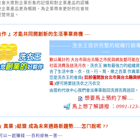
社會大眾對企業形象的記憶和對企業產品的認購
使企業產品更為暢銷，為企業帶來更好的社會效
經營效益。
合作 』才能共同開創新的生活事業商機 ---
----------- 洗衣王提供完整的組織行銷專案 
----
數以萬計的 大台市與台北縣之市民與網友都可能
社區消費及送洗污衣
，洗衣王 擁有最強力的組織
合了生活中食、衣、住、行、育、樂之百業 作異
您是洗衣王的會員
( 目前僅開放台北市與台北縣與
區 )
便可將要送洗衣之污衣交
由簽約代收中心我們會派專車取回洗滌完再送回。
想要馬上預約了解....
馬上想了解請撥 ：
0991-123-
( 異業 )結盟 成為未來通路新趨勢.....怎ㄇ說呢 ??
可以一起賺錢 ~~百利卻無一害~~