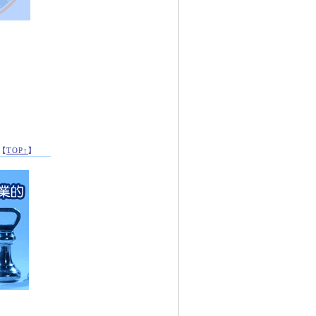
【
TOP↑
】