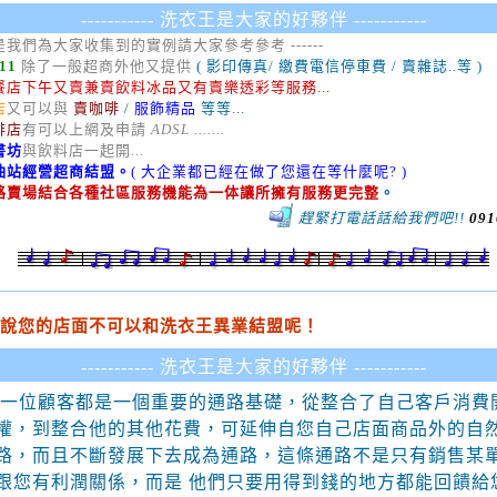
----------- 洗衣王是大家的好夥伴 -----------
是我們為大家收集到的實例請大家參考參考 ------
 11
除了一般超商外他又提供
( 影印傳真/ 繳費電信停車費 / 賣雜誌..等 )
餐店下午又賣兼賣飲料冰品又有賣樂透彩等服務...
店
又可以與
賣咖啡
/
服飾精品
等等...
啡店
有可以上網及申請
ADSL .......
書坊
與飲料店一起開...
油站經營超商結盟。
( 大企業都已經在做了您還在等什麼呢? )
路賣場結合各種社區服務機能為一体讓所擁有服務更完整
。
趕緊打電話話給我們吧!!
091
說您的店面不可以和洗衣王異業結盟呢！
----------- 洗衣王是大家的好夥伴 -----------
每一位顧客都是一個重要的通路基礎
，
從整合了自己客戶消費
權，到整合他的其他花費，可延伸自您自己店面商品外的自
路，而且不斷發展下去成為通路，這條通路不是只有銷售某
跟您有利潤關係，而是 他們只要用得到錢的地方都能回饋給