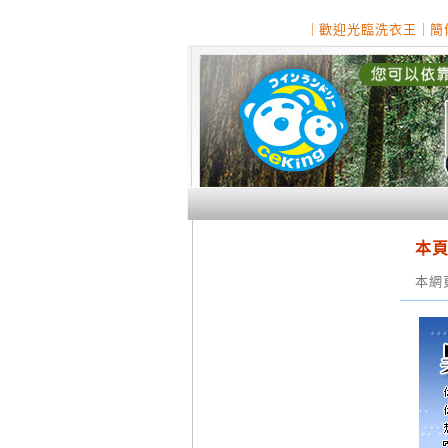
｜
歡迎光臨洗衣王
｜
簡
本
本網