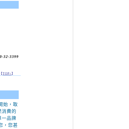
0-32-3399
【
TOP↑
】
開始，取
然消費的
單一品牌
您，您甚