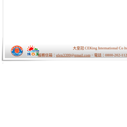
大皇冠 CEKing Internationa
服務信箱：
glen3399@gmail.com
．電話：0800-202-112
Tiger老師/快速開站