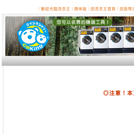
｜
歡迎光臨洗衣王
｜
簡体版
｜
回洗衣王首頁
｜
回投幣
◎注意！本