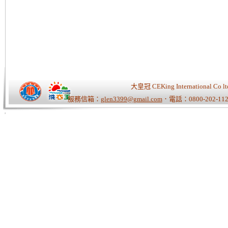
大皇冠 CEKing Internationa
服務信箱：
glen3399@gmail.com
．電話：0800-202-112
Tiger老師/快速開站