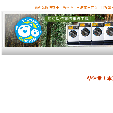
｜
歡迎光臨洗衣王
｜
簡体版
｜
回洗衣王首頁
｜
回投幣
◎注意！本