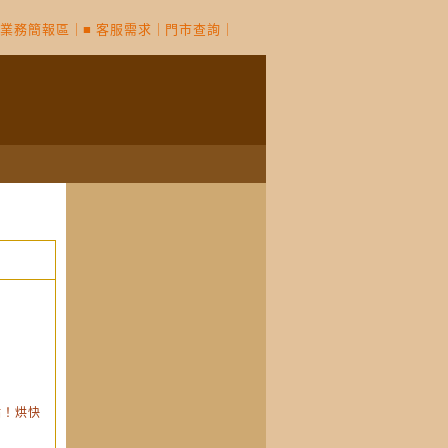
備業務簡報區
｜
■ 客服需求
｜
門市查詢
｜
點！烘快