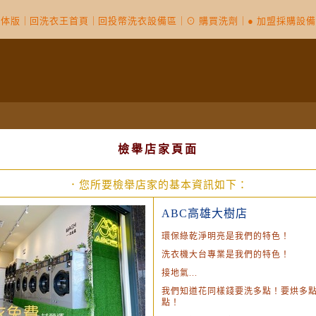
簡体版
｜
回洗衣王首頁
｜
回投幣洗衣設備區
｜
⊙ 購買洗劑
｜
● 加盟採購設
檢舉店家頁面
．您所要檢舉店家的基本資訊如下：
ABC高雄大樹店
環保綠乾淨明亮是我們的特色！
洗衣機大台專業是我們的特色！
接地氣...
我們知道花同樣錢要洗多點！要烘多
點！