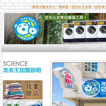
｜
歡迎光臨洗衣王
｜
簡体版
｜
回洗衣王首頁
｜
回投幣
｜
管理中心
｜
工廠專區
｜