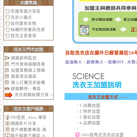
衣護常識分享區
洗衣小偏方
如何寶貝衣物
絲襪的保養與洗滌
送洗注意事項
自助洗衣店在國外已經發展近50年了
網路即時監控
加油無人、超商無人、結帳DIY...大勢
門市使用相關表單
加盟業務線上簡報
展業部支援區
線上訂購洗衣設備
經銷夥伴-- 專區
洗衣相關新聞分享 --
洗衣王加盟方式 ------
．1.自願加盟
．2.
特許加盟
．3.
委託加盟
DD昱辰_Alex 專區
．4.品牌加盟
網路影片分享
．
客戶規劃書專區-海
24hr投幣式洗衣店加盟
客戶臨時下載區-A