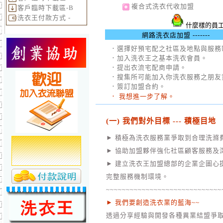
複合式洗衣代收加盟
客戶臨時下載區-B
洗衣王付款方式 -
什麼樣的員工會
網路洗衣店加盟 -------
．選擇好預宅配之社區及地點與服務
．加入洗衣王之基本洗衣會員。
．提出衣流宅配商申請。
．搜集所可能加入你洗衣服務之朋友
．簽訂加盟合約。
． 我想進一步了解。
(一) 我們對外目標 --- 積極目地
► 積極為洗衣服務業爭取到合理洗滌
► 協助加盟夥伴強化社區顧客服務及
► 建立洗衣王加盟總部的企業企圖心
完整服務機制環境。
~~~~~~~~~~~~~~~~~~~~~~~~~~~~~
► 我們要創造洗衣業的藍海~~
透過分享經驗與開發各種異業結盟爭