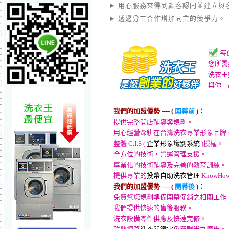
► 用心服務來得到顧客認同並建立與
► 透過分工合作增加同業的競爭力。
每
您所需
洗衣王
與你一
我們的加盟優勢 ---- (
開幕前
)
：
提供完整開店輔導與規劃。
用心經營深耕在台灣洗衣專業形象品牌
整體 C.I.S (
企業形象識別系統
)授權。
全方位的技術，營運管理支援。
專業化的技術輔導及完善的教育訓練。
提供專業的
投幣自助洗衣管理
KnowHo
我們的加盟優勢 ---- (
開幕後
)
：
免費幫您規劃準備開幕促銷之相關工作
我們提供快速的售後服務。
洗衣設備零件供應及快速完修。