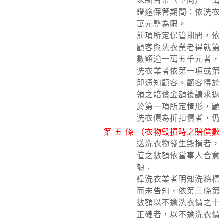
以新台幣（下同）一萬
𨯗逾保管期間：依洗
萬元整為限。
前項所定保管期間，依
顧客與洗衣業者得就第
數額逾一萬五千元者，
洗衣業者依第一項或第
即通知顧客。顧客得於
領之賠償金額後請求返
於第一項所定情形，顧
洗衣價為折扣價者，仍
第 五 條
（衣物毀損時之賠償數
送洗衣物發生毀損者，
值之數額依當事人合意
額：
媁洗衣業者明知洗滌標
而未告知，依第三條第
數額以不逾洗衣價之十
正確者，以不逾洗衣價