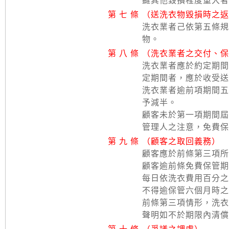
鏠其他毀損程度重大者
第 七 條
（送洗衣物毀損時之返
洗衣業者己依第五條規
物。
第 八 條
（洗衣業者之交付、保
洗衣業者應於約定期間
定期間者，應於收受送
洗衣業者逾前項期間五
予減半。
顧客未於第一項期間屆
管理人之注意，免費保
第 九 條
（顧客之取回義務）
顧客應於前條第三項所
顧客逾前條免費保管期
每日依洗衣費用百分之
不得逾保管六個月時之
前條第三項情形，洗衣
聲明如不於期限內清償