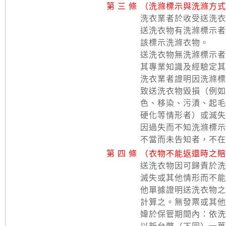
第 三 條
（洗滌標示與洗滌方式
洗衣業者於收受送洗衣
送洗衣物有洗滌標示者
該標示洗滌衣物。
送洗衣物無洗滌標示者
其專業知識及經驗定其
洗衣業者證明因洗滌標
致送洗衣物毀損（例如
色、移染、污漬、起毛
硬化等情形者）或滅失
因過失而不知洗滌標示
不當而未告知者，不在
第 四 條
（衣物不能返還時之賠
送洗衣物因可歸責於洗
滅失或其他情形而不能
他單據證明送洗衣物之
計算之。無發票或其他
媁於保管期間內：依洗