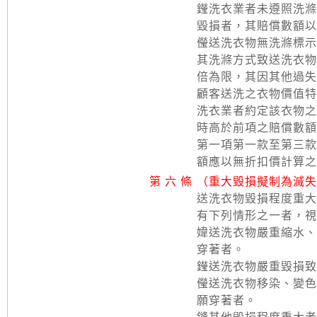
𨯗洗衣業者未遵照洗
毀損者，其賠償數額以
𠐓送洗衣物無洗滌標
其洗滌方式致送洗衣物
倍為限，其因其他過失
顧客送洗之衣物價值特
洗衣業者約定該衣物之
時高於前項之賠償數額
第一項第一款至第三款
額應以無折扣價計算之
第 六 條
（重大毀損擬制為滅失
送洗衣物毀損程度重大
有下列情形之一者，視
媁送洗衣物嚴重縮水、
穿著者。
𨯗送洗衣物嚴重毀損
𠐓送洗衣物移染、變
願穿著者。