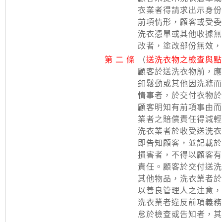
衣業者得請求出示身份
前項情形，顧客或受委
洗衣憑單或其他收據無
改者，塗改部份無效，
第 二 條
（
送洗衣物之檢查與點
顧客於送洗衣物前，應
釦鬆動或其他因洗滌而
情事者，於交付衣物於
顧客明知有前項事由而
業者之賠償責任得減輕
洗衣業者於收受送洗衣
即告知顧客，並記載於
損害者，不得以顧客有
責任。顧客於交付送洗
其他物品，洗衣業者於
以善良管理人之注意，
洗衣業者違反前項義務
怠於檢查或告知者，其