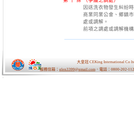
第 十 條
（爭議之調處）
因送洗衣物發生糾紛時
商業同業公會、鄉鎮市
處或調解。
前項之調處或調解機構
大皇冠 CEKing Internationa
服務信箱：
glen3399@gmail.com
．電話：0800-202-112
Tiger老師/快速開站