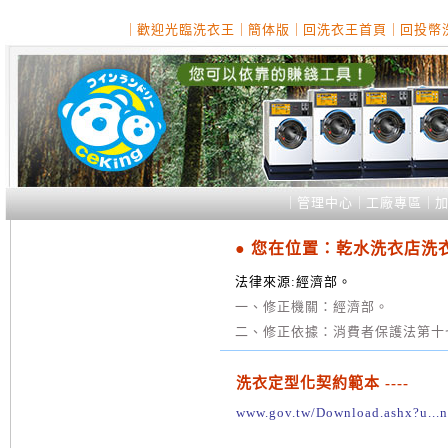
｜
歡迎光臨洗衣王
｜
簡体版
｜
回洗衣王首頁
｜
回投幣
｜
管理中心
｜
工廠專區
｜
● 您在位置：乾水洗衣店洗
法律來源:經濟部。
一、修正機關：經濟部。
二、修正依據：消費者保護法第十
洗衣定型化契約範本 ----
www.gov.tw/Download.ashx?u...n